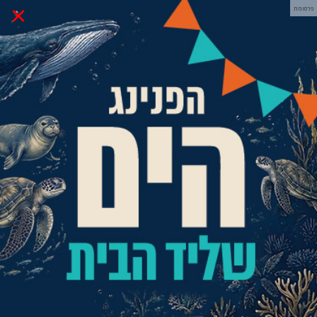
×
פרסומת