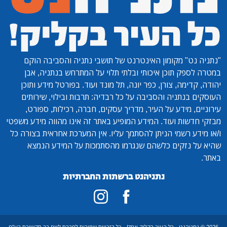
"נתניה נט"
מקומון האינטרנט של תושבי נתניה והסביבה הוקם
במטרה לספק תוכן איכותי ובלתי תלוי על המתרחש בנתניה, אבן
יהודה, קדימה, צורן, כפר יונה, תל מונד ועוד. בפורטל מידע ותוכן
העוסקים בנתניה והסביבה על כל רבדיה: תרבות ובילוי, שירותים
עירוניים, מידע על העיר, מדריך עסקים, חברה, רכילות, ספורט,
מבזקי חדשות ועוד. המידע המופיע באתר זה אינו מהווה מידע משפטי
ו/או מידע רשמי הניתן להסתמך עליו. אין המערכת אחראית בצורה כל
שהיא על נזקים כלשהם שנגרמו מהסתמכות על המידע הנמצא
באתר.
נתניהנט ברשתות החברתיות
2026 © נתניהנט - כל העיר בקליק אחד! - כל הזכויות שמורות לחברת לשם בר תקשורת בע"מ