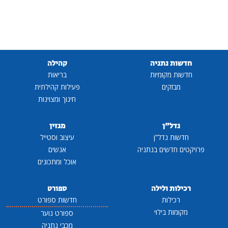
חדשות נתניה
קהילה
חדשות מקומיות
בריאות
מבזקים
פעילות קהילתית
חינוך ומצוינות
נדל"ן
מגזין
חדשות נדל"ן
עיצוב וסטייל
פרויקטים חדשים בנתניה
אנשים
אוכל ומתכונים
רכילות ולילה
ספורט
רכילות
חדשות ספורט
מקומות בילוי
ספורט נוער
מכבי נתניה