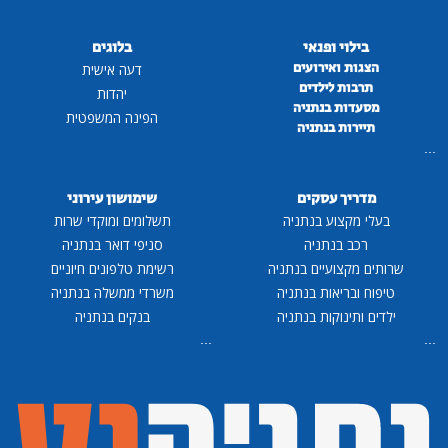
בילוי ופנאי
בלוגים
הצגות ואירועים
דעה אישית
תרבות לילדים
יהדות
מסעדות בנתניה
הפינה המשפטית
תיירות בנתניה
...
מדריך עסקים
שימושון עירוני
בעלי מקצוע בנתניה
תשלומים ומוקדי שרות
רכב בנתניה
סניפי דואר בנתניה
שרותים מקצועיים בנתניה
רשימת טלפונים חיוניים
טיפוח ובריאות בנתניה
משרדי ממשלה בנתניה
ילדים ותינוקות בנתניה
בנקים בנתניה
...
...