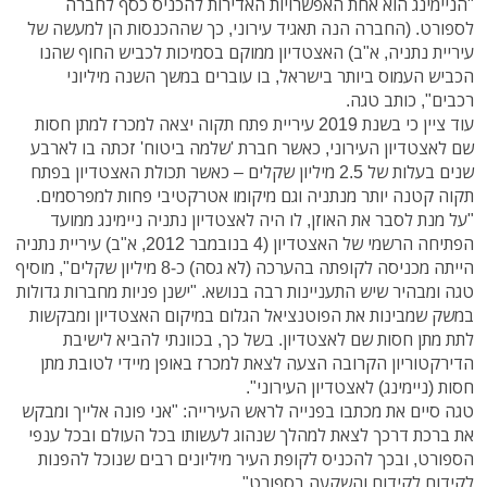
"הניימינג הוא אחת האפשרויות האדירות להכניס כסף לחברה
לספורט. (החברה הנה תאגיד עירוני, כך שההכנסות הן למעשה של
עיריית נתניה, א"ב) האצטדיון ממוקם בסמיכות לכביש החוף שהנו
הכביש העמוס ביותר בישראל, בו עוברים במשך השנה מיליוני
רכבים", כותב טגה.
עוד ציין כי בשנת 2019 עיריית פתח תקוה יצאה למכרז למתן חסות
שם לאצטדיון העירוני, כאשר חברת 'שלמה ביטוח' זכתה בו לארבע
שנים בעלות של 2.5 מיליון שקלים – כאשר תכולת האצטדיון בפתח
תקוה קטנה יותר מנתניה וגם מיקומו אטרקטיבי פחות למפרסמים.
"על מנת לסבר את האוזן, לו היה לאצטדיון נתניה ניימינג ממועד
הפתיחה הרשמי של האצטדיון (4 בנובמבר 2012, א"ב) עיריית נתניה
הייתה מכניסה לקופתה בהערכה (לא גסה) כ-8 מיליון שקלים", מוסיף
טגה ומבהיר שיש התעניינות רבה בנושא. "ישנן פניות מחברות גדולות
במשק שמבינות את הפוטנציאל הגלום במיקום האצטדיון ומבקשות
לתת מתן חסות שם לאצטדיון. בשל כך, בכוונתי להביא לישיבת
הדירקטוריון הקרובה הצעה לצאת למכרז באופן מיידי לטובת מתן
חסות (ניימינג) לאצטדיון העירוני".
טגה סיים את מכתבו בפנייה לראש העירייה: "אני פונה אלייך ומבקש
את ברכת דרכך לצאת למהלך שנהוג לעשותו בכל העולם ובכל ענפי
הספורט, ובכך להכניס לקופת העיר מיליונים רבים שנוכל להפנות
לקידום לקידום והשקעה בספורט".