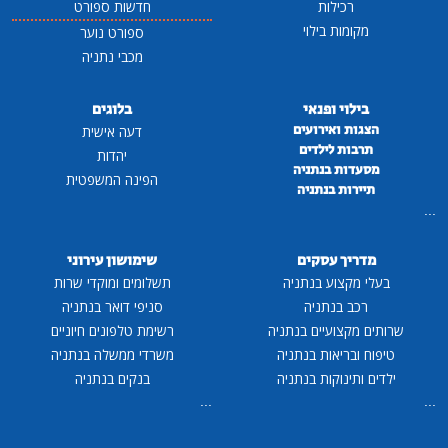
רכילות
חדשות ספורט
מקומות בילוי
ספורט נוער
מכבי נתניה
בילוי ופנאי
בלוגים
הצגות ואירועים
דעה אישית
תרבות לילדים
יהדות
מסעדות בנתניה
הפינה המשפטית
תיירות בנתניה
...
מדריך עסקים
שימושון עירוני
בעלי מקצוע בנתניה
תשלומים ומוקדי שרות
רכב בנתניה
סניפי דואר בנתניה
שרותים מקצועיים בנתניה
רשימת טלפונים חיוניים
טיפוח ובריאות בנתניה
משרדי ממשלה בנתניה
ילדים ותינוקות בנתניה
בנקים בנתניה
...
...