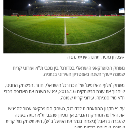
איצטדיון נתניה. תמונה: עיריית נתניה
משחק הסופרקאפ הישראלי בכדורגל בין מכבי ת"א ועירוני קרית
שמונה ייערך השנה באצטדיון העירוני בנתניה.
משחק 'אלוף האלופים' של הכדורגל הישראלי, חוזר. המשחק החגיגי,
שיחנוך את עונת המשחקים 2015/16, יפגיש השנה את האלופה מכבי
ת"א מול סגניתה, עירוני קרית שמונה.
על פי תקנון ההתאחדות לכדורגל, משחק הסופרקאפ אמור להפגיש
את האלופה ומחזיקת הגביע, אך מכיוון שמכבי ת"א זכתה בעונה
שעברה בדאבל (ניצחה בגמר את הפועל ב"ש), היא תשחק מול קרית
שמונה, שסיימה במקום השני.