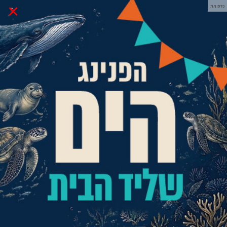
×
פרסומת