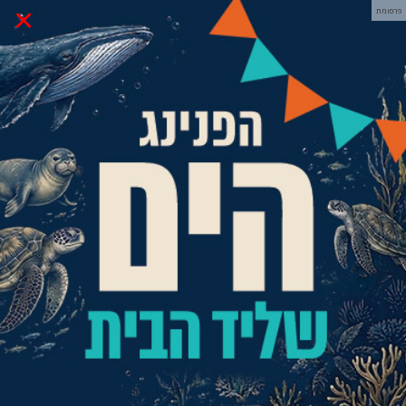
×
פרסומת