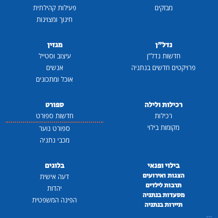
מבזקים
פעילות קהילתית
חינוך ומצוינות
נדל"ן
מגזין
חדשות נדל"ן
עיצוב וסטייל
פרויקטים חדשים בנתניה
אנשים
אוכל ומתכונים
רכילות ולילה
ספורט
רכילות
חדשות ספורט
מקומות בילוי
ספורט נוער
מכבי נתניה
בילוי ופנאי
בלוגים
הצגות ואירועים
דעה אישית
תרבות לילדים
יהדות
מסעדות בנתניה
הפינה המשפטית
תיירות בנתניה
...