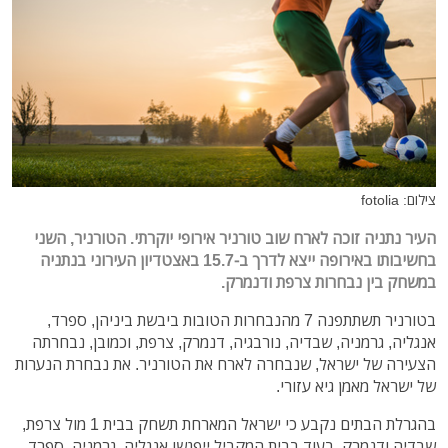
צילום: fotolia
העיר נתניה זוכה לארח שוב טורניר אירופי יוקרתי. הטורניר, השני
בחשיבותו באירופה ייצא לדרך ב-15.7 באצטדיון העירוני בנתניה
במשחק בין נבחרות צרפת ודנמרק.
בטורניר תשתתפנה 7 מהנבחרות הטובות ביבשת ביניהן, ספרד,
אנגליה, גרמניה, שבדיה, נורבגיה, דנמרק, צרפת, וכמובן, נבחרתה
הצעירה של ישראל, שנבחרה לארח את הטורניר. את נבחרת הנערות
של ישראל מאמן גיא עזורי.
בהגרלת הבתים נקבע כי ישראל המארחת תשחק בבית 1 מול צרפת,
שבדיה ודנמרק, בעוד בבית המקביל ייפגשו אנגליה, גרמניה, ספרד