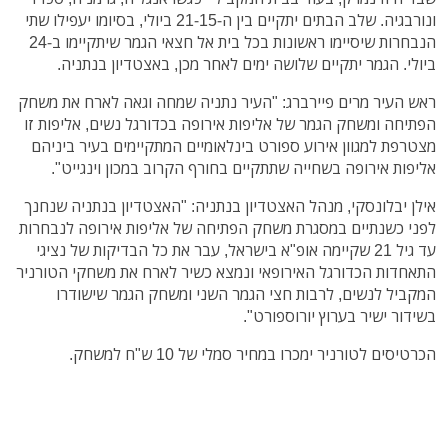
ונורבגיה. שלב הבתים יתקיים בין ה-21-15 ביולי, בסיומו יעפילו שתי
הנבחרות שיסיימו ראשונות בכל בית אל חצאי הגמר שיתקיימו ב-24
ביולי. הגמר יתקיים שלושה ימים לאחר מכן, באצטדיון בנתניה.
ראש העיר מרים פיירברג: "העיר נתניה שמחה וגאה לארח את משחק
הפתיחה ומשחק הגמר של אליפות אירופה בכדורגל נשים, אליפות זו
מצטרפת למגוון אירוע ספורט בינלאומיים המתקיימים בעיר ביניהם
אליפות אירופה בשחייה שתתקיים בחורף הקרוב במכון וינגייט".
אילן יבלונסקי, מנהל האצטדיון בנתניה: "האצטדיון בנתניה שנחנך
לפני כשנתיים במסגרת משחק הפתיחה של אליפות אירופה לנבחרות
עד גיל 21 שקיימה אופ"א בישראל, עבר את כל הבדיקות של נציגי
התאחדות הכדורגל האירופאי ונמצא כשיר לארח את משחקי הטורניר
המקביל לנשים, לרבות חצי הגמר השני ומשחק הגמר שישודרו
בשידור ישיר בערוץ יורוספורט".
הכרטיסים לטורניר ימכרו במחיר סמלי של 10 ש"ח למשחק.