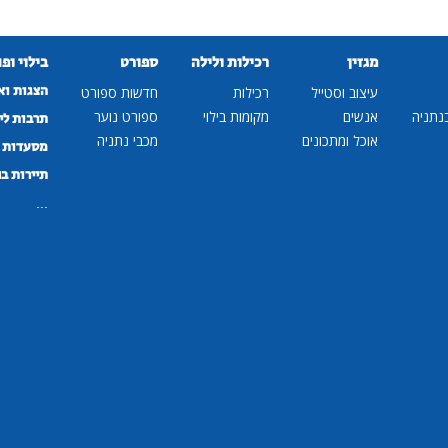
מגזין
רכילות ולילה
ספורט
בילוי ופ
הצגות וא
עיצוב וסטייל
רכילות
חדשות ספורט
נתניה
אנשים
מקומות בילוי
ספורט נוער
תרבות לי
אוכל ומתכונים
מכבי נתניה
מסעדות ב
תיירות ב
...