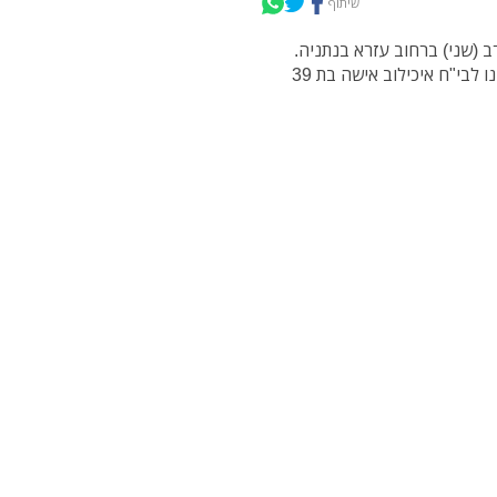
שיתוף
 (שני) ברחוב עזרא בנתניה.
חובשים ופראמדיקים של מד"א העניקו טיפול רפואי ופינו לבי"ח איכילוב אישה בת 39