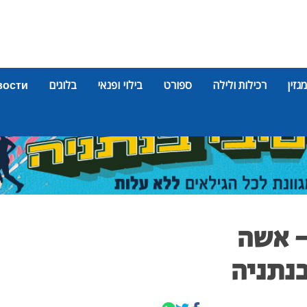
מגזין
רכילות ולילה
ספורט
בילוי ופנאי
בלוגים
вости
- אשה
נתניה