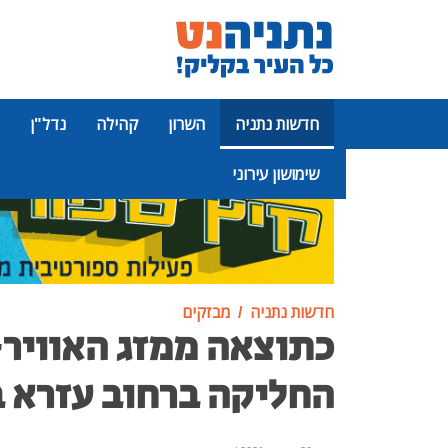
חדשות נתניה
השרון
קהילה
נדל"ן
שימושון עירוני
פרסומת
חדשות נתניה
מבזקים
כתוצאה ממזג האוויר
החליקה ברחוב עזרא ב