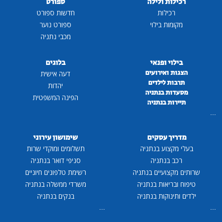
רכילות ולילה
ספורט
רכילות
חדשות ספורט
מקומות בילוי
ספורט נוער
מכבי נתניה
בילוי ופנאי
בלוגים
הצגות ואירועים
דעה אישית
תרבות לילדים
יהדות
מסעדות בנתניה
הפינה המשפטית
תיירות בנתניה
...
מדריך עסקים
שימושון עירוני
בעלי מקצוע בנתניה
תשלומים ומוקדי שרות
רכב בנתניה
סניפי דואר בנתניה
שרותים מקצועיים בנתניה
רשימת טלפונים חיוניים
טיפוח ובריאות בנתניה
משרדי ממשלה בנתניה
ילדים ותינוקות בנתניה
בנקים בנתניה
...
...