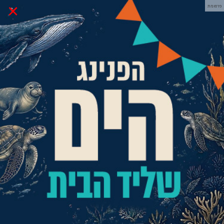
×
פרסומת