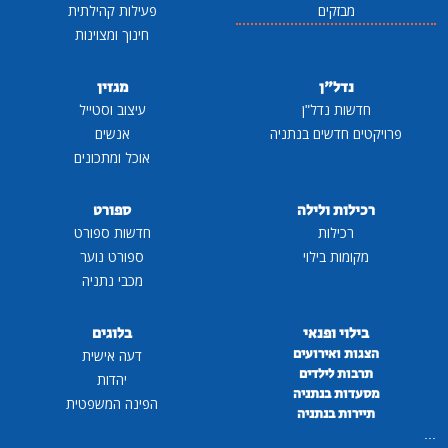
מבזקים
פעילות קהילתית
חינוך ומצוינות
נדל"ן
מגזין
חדשות נדל"ן
עיצוב וסטייל
פרויקטים חדשים בנתניה
אנשים
אוכל ומתכונים
רכילות ולילה
ספורט
רכילות
חדשות ספורט
מקומות בילוי
ספורט נוער
מכבי נתניה
בילוי ופנאי
בלוגים
הצגות ואירועים
דעה אישית
תרבות לילדים
יהדות
מסעדות בנתניה
הפינה המשפטית
תיירות בנתניה
...