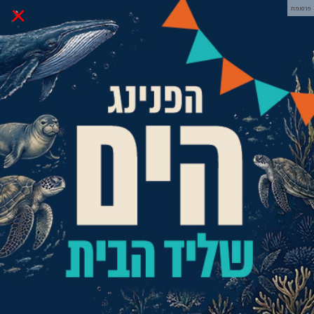
×
פרסומת