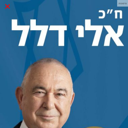
×
פרסומת