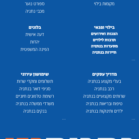
מקומות בילוי
ספורט נוער
מכבי נתניה
בילוי ופנאי
בלוגים
הצגות ואירועים
דעה אישית
תרבות לילדים
יהדות
מסעדות בנתניה
הפינה המשפטית
תיירות בנתניה
...
מדריך עסקים
שימושון עירוני
בעלי מקצוע בנתניה
תשלומים ומוקדי שרות
רכב בנתניה
סניפי דואר בנתניה
שרותים מקצועיים בנתניה
רשימת טלפונים חיוניים
טיפוח ובריאות בנתניה
משרדי ממשלה בנתניה
ילדים ותינוקות בנתניה
בנקים בנתניה
...
...