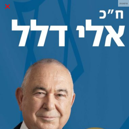
×
פרסומת