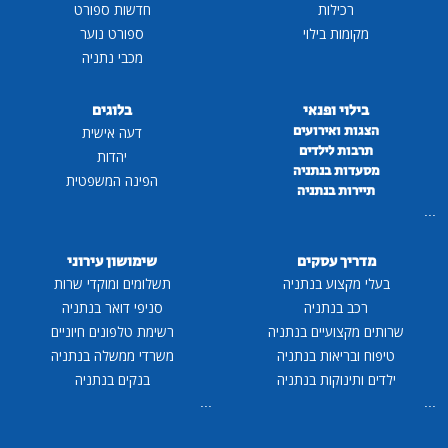
רכילות
חדשות ספורט
מקומות בילוי
ספורט נוער
מכבי נתניה
בילוי ופנאי
בלוגים
הצגות ואירועים
דעה אישית
תרבות לילדים
יהדות
מסעדות בנתניה
הפינה המשפטית
תיירות בנתניה
...
מדריך עסקים
שימושון עירוני
בעלי מקצוע בנתניה
תשלומים ומוקדי שרות
רכב בנתניה
סניפי דואר בנתניה
שרותים מקצועיים בנתניה
רשימת טלפונים חיוניים
טיפוח ובריאות בנתניה
משרדי ממשלה בנתניה
ילדים ותינוקות בנתניה
בנקים בנתניה
...
...