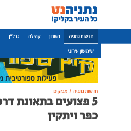
חדשות נתניה
השרון
קהילה
נדל"ן
שימושון עירוני
פרסומת
חדשות נתניה
מבזקים
5 פצועים בתאונת דר
כפר ויתקין