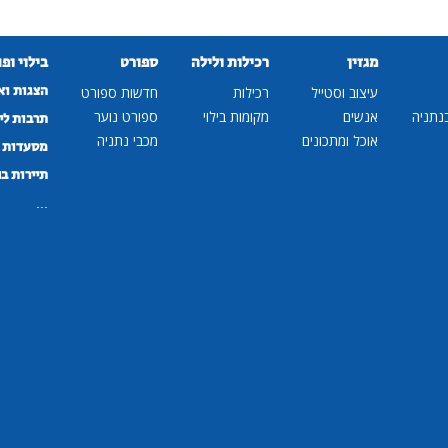
מגזין
רכילות ולילה
ספורט
בילוי ופ
הצגות וא
עיצוב וסטייל
רכילות
חדשות ספורט
נתניה
אנשים
מקומות בילוי
ספורט נוער
תרבות לי
אוכל ומתכונים
מכבי נתניה
מסעדות ב
תיירות ב
...