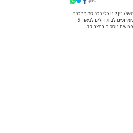
שיתוף
שי) בין שני כלי רכב סמוך לכפר
ויתקין. חובשים ופראמדיקים של מד"א העניקו טיפול רפואי ופינו לבית חולים לניאדו 5