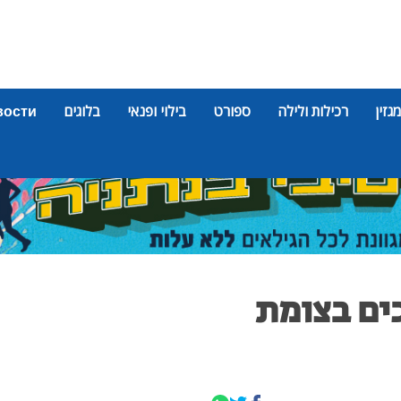
מגזין
רכילות ולילה
ספורט
בילוי ופנאי
בלוגים
вости
כים בצומת