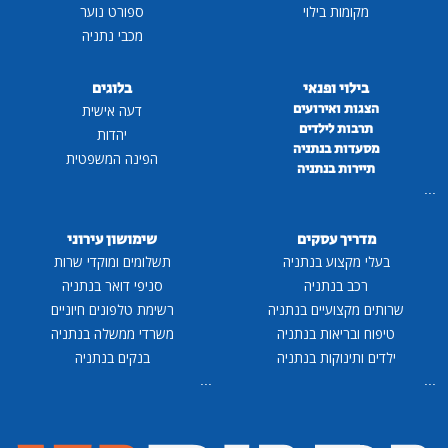
מקומות בילוי
ספורט נוער
מכבי נתניה
בילוי ופנאי
בלוגים
הצגות ואירועים
דעה אישית
תרבות לילדים
יהדות
מסעדות בנתניה
הפינה המשפטית
תיירות בנתניה
...
מדריך עסקים
שימושון עירוני
בעלי מקצוע בנתניה
תשלומים ומוקדי שרות
רכב בנתניה
סניפי דואר בנתניה
שרותים מקצועיים בנתניה
רשימת טלפונים חיוניים
טיפוח ובריאות בנתניה
משרדי ממשלה בנתניה
ילדים ותינוקות בנתניה
בנקים בנתניה
...
...