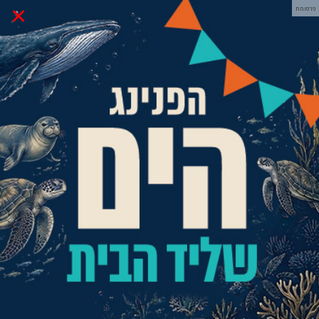
×
פרסומת