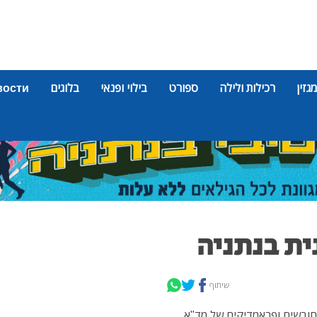
מגזין
רכילות ולילה
ספורט
בילוי ופנאי
בלוגים
вости
שיתוף
ונית בנתניה. חובשים ופראמדיקים של מד"א