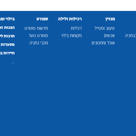
מגזין
רכילות ולילה
ספורט
בילוי ופ
הצגות וא
עיצוב וסטייל
רכילות
חדשות ספורט
נתניה
אנשים
מקומות בילוי
ספורט נוער
תרבות לי
אוכל ומתכונים
מכבי נתניה
מסעדות ב
תיירות ב
...