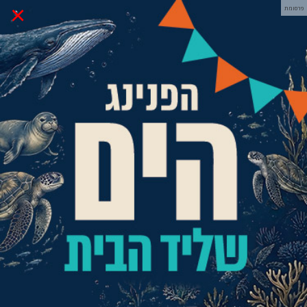
×
פרסומת