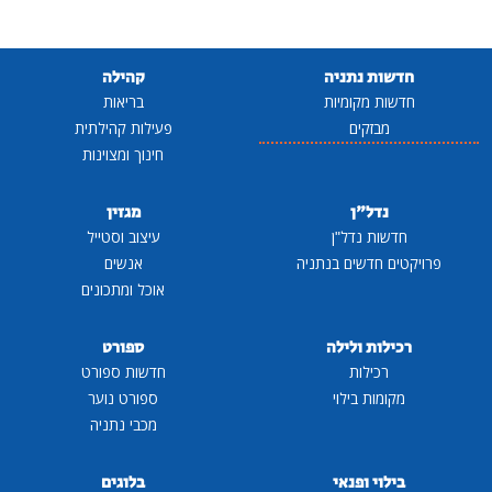
חדשות נתניה
קהילה
חדשות מקומיות
בריאות
מבזקים
פעילות קהילתית
חינוך ומצוינות
נדל"ן
מגזין
חדשות נדל"ן
עיצוב וסטייל
פרויקטים חדשים בנתניה
אנשים
אוכל ומתכונים
רכילות ולילה
ספורט
רכילות
חדשות ספורט
מקומות בילוי
ספורט נוער
מכבי נתניה
בילוי ופנאי
בלוגים