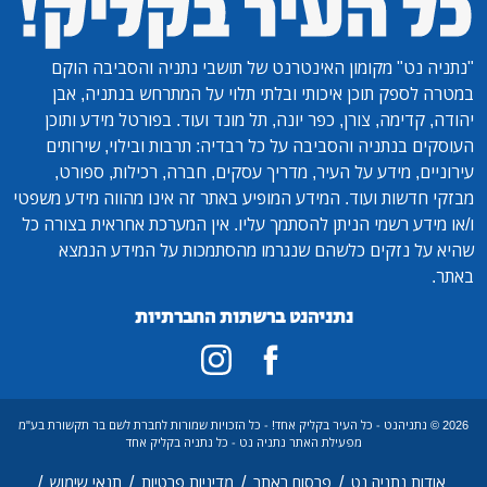
"נתניה נט"
מקומון האינטרנט של תושבי נתניה והסביבה הוקם
במטרה לספק תוכן איכותי ובלתי תלוי על המתרחש בנתניה, אבן
יהודה, קדימה, צורן, כפר יונה, תל מונד ועוד. בפורטל מידע ותוכן
העוסקים בנתניה והסביבה על כל רבדיה: תרבות ובילוי, שירותים
עירוניים, מידע על העיר, מדריך עסקים, חברה, רכילות, ספורט,
מבזקי חדשות ועוד. המידע המופיע באתר זה אינו מהווה מידע משפטי
ו/או מידע רשמי הניתן להסתמך עליו. אין המערכת אחראית בצורה כל
שהיא על נזקים כלשהם שנגרמו מהסתמכות על המידע הנמצא
באתר.
נתניהנט ברשתות החברתיות
2026 © נתניהנט - כל העיר בקליק אחד! - כל הזכויות שמורות לחברת לשם בר תקשורת בע"מ
מפעילת האתר נתניה נט - כל נתניה בקליק אחד
/
/
/
/
אודות נתניה נט
פרסום באתר
מדיניות פרטיות
תנאי שימוש