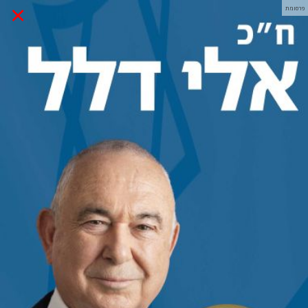
×
פרסומת