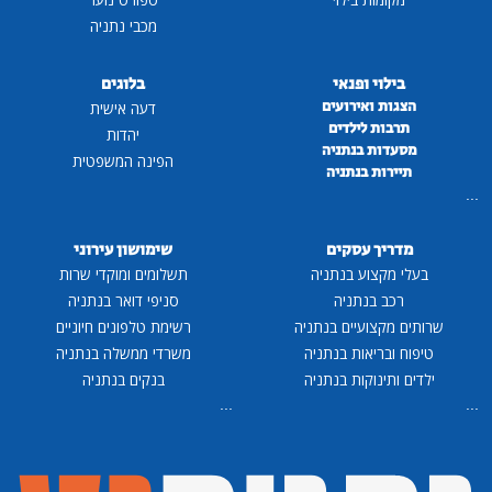
מכבי נתניה
בילוי ופנאי
בלוגים
הצגות ואירועים
דעה אישית
תרבות לילדים
יהדות
מסעדות בנתניה
הפינה המשפטית
תיירות בנתניה
...
מדריך עסקים
שימושון עירוני
בעלי מקצוע בנתניה
תשלומים ומוקדי שרות
רכב בנתניה
סניפי דואר בנתניה
שרותים מקצועיים בנתניה
רשימת טלפונים חיוניים
טיפוח ובריאות בנתניה
משרדי ממשלה בנתניה
ילדים ותינוקות בנתניה
בנקים בנתניה
...
...