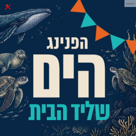
×
פרסומת