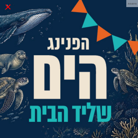
×
פרסומת