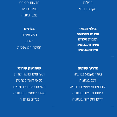
רכילות
חדשות ספורט
מקומות בילוי
ספורט נוער
מכבי נתניה
בילוי ופנאי
בלוגים
הצגות ואירועים
דעה אישית
תרבות לילדים
יהדות
מסעדות בנתניה
הפינה המשפטית
תיירות בנתניה
...
מדריך עסקים
שימושון עירוני
בעלי מקצוע בנתניה
תשלומים ומוקדי שרות
רכב בנתניה
סניפי דואר בנתניה
שרותים מקצועיים בנתניה
רשימת טלפונים חיוניים
טיפוח ובריאות בנתניה
משרדי ממשלה בנתניה
ילדים ותינוקות בנתניה
בנקים בנתניה
...
...