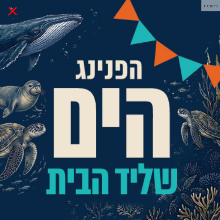
×
פרסומת