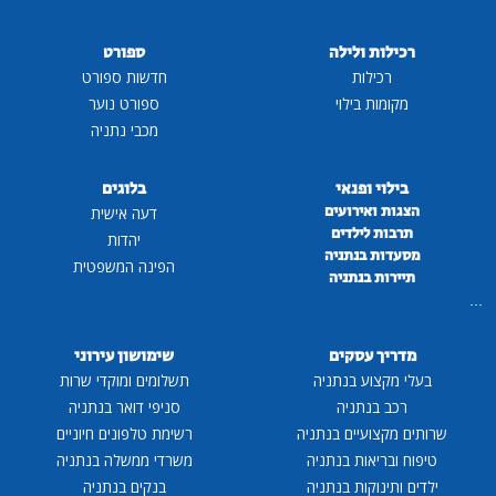
רכילות ולילה
ספורט
רכילות
חדשות ספורט
מקומות בילוי
ספורט נוער
מכבי נתניה
בילוי ופנאי
בלוגים
הצגות ואירועים
דעה אישית
תרבות לילדים
יהדות
מסעדות בנתניה
הפינה המשפטית
תיירות בנתניה
...
מדריך עסקים
שימושון עירוני
בעלי מקצוע בנתניה
תשלומים ומוקדי שרות
רכב בנתניה
סניפי דואר בנתניה
שרותים מקצועיים בנתניה
רשימת טלפונים חיוניים
טיפוח ובריאות בנתניה
משרדי ממשלה בנתניה
ילדים ותינוקות בנתניה
בנקים בנתניה