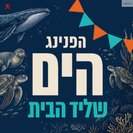
×
פרסומת