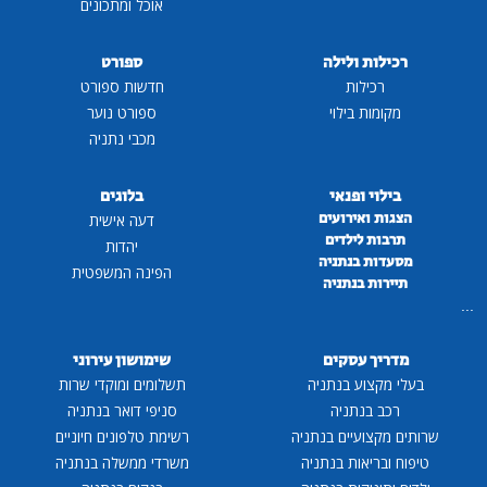
אוכל ומתכונים
רכילות ולילה
ספורט
רכילות
חדשות ספורט
מקומות בילוי
ספורט נוער
מכבי נתניה
בילוי ופנאי
בלוגים
הצגות ואירועים
דעה אישית
תרבות לילדים
יהדות
מסעדות בנתניה
הפינה המשפטית
תיירות בנתניה
...
מדריך עסקים
שימושון עירוני
בעלי מקצוע בנתניה
תשלומים ומוקדי שרות
רכב בנתניה
סניפי דואר בנתניה
שרותים מקצועיים בנתניה
רשימת טלפונים חיוניים
טיפוח ובריאות בנתניה
משרדי ממשלה בנתניה