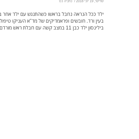
שלישי, 19 יוני 2018
/
נתניה נט
ילד ככל הנראה נחבל בראשו כשהתנגש עם ילד אחר 
בעין ורד. חובשים ופראמדיקים של מד"א העניקו טיפול ר
בילינסון ילד כבן 11 במצב קשה עם חבלת ראש מורדם ומונשם.