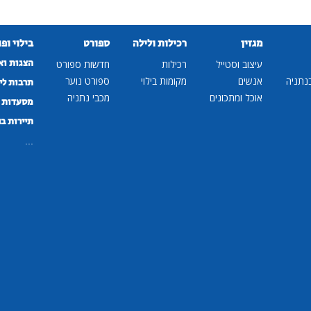
מגזין
רכילות ולילה
ספורט
בילוי ופ
הצגות וא
עיצוב וסטייל
רכילות
חדשות ספורט
נתניה
אנשים
מקומות בילוי
ספורט נוער
תרבות לי
אוכל ומתכונים
מכבי נתניה
מסעדות ב
תיירות ב
...