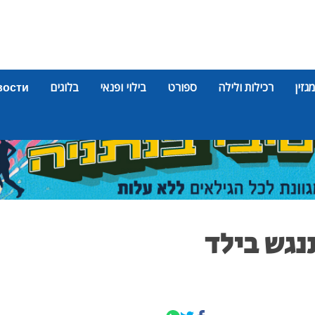
מגזין
רכילות ולילה
ספורט
בילוי ופנאי
בלוגים
вости
גש בילד