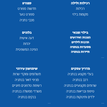
רכילות ולילה
ספורט
רכילות
חדשות ספורט
מקומות בילוי
ספורט נוער
מכבי נתניה
בילוי ופנאי
בלוגים
הצגות ואירועים
דעה אישית
תרבות לילדים
יהדות
מסעדות בנתניה
הפינה המשפטית
תיירות בנתניה
...
מדריך עסקים
שימושון עירוני
בעלי מקצוע בנתניה
תשלומים ומוקדי שרות
רכב בנתניה
סניפי דואר בנתניה
שרותים מקצועיים בנתניה
רשימת טלפונים חיוניים
טיפוח ובריאות בנתניה
משרדי ממשלה בנתניה
ילדים ותינוקות בנתניה
בנקים בנתניה
...
...