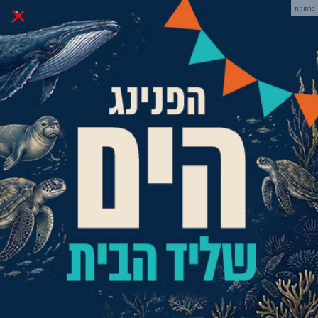
×
פרסומת