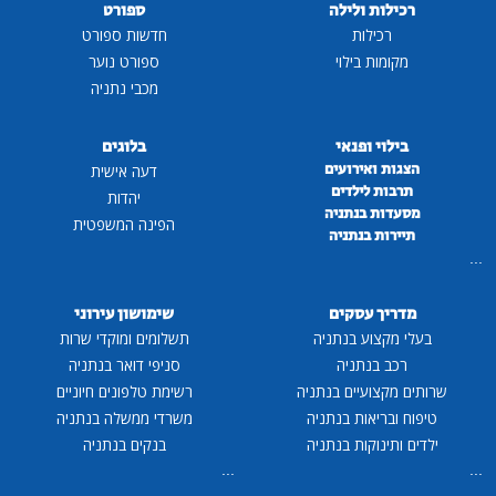
רכילות ולילה
ספורט
רכילות
חדשות ספורט
מקומות בילוי
ספורט נוער
מכבי נתניה
בילוי ופנאי
בלוגים
הצגות ואירועים
דעה אישית
תרבות לילדים
יהדות
מסעדות בנתניה
הפינה המשפטית
תיירות בנתניה
...
מדריך עסקים
שימושון עירוני
בעלי מקצוע בנתניה
תשלומים ומוקדי שרות
רכב בנתניה
סניפי דואר בנתניה
שרותים מקצועיים בנתניה
רשימת טלפונים חיוניים
טיפוח ובריאות בנתניה
משרדי ממשלה בנתניה
ילדים ותינוקות בנתניה
בנקים בנתניה
...
...