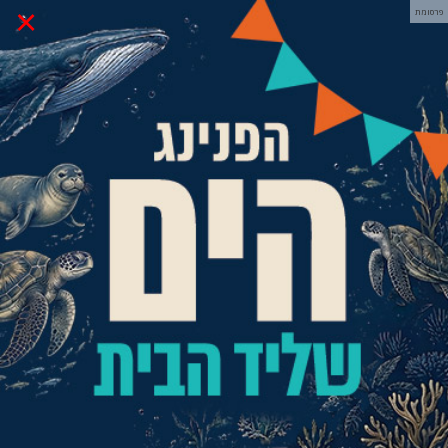
×
פרסומת