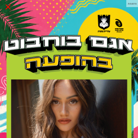
×
פרסומת