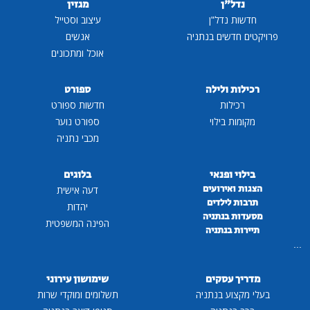
נדל"ן
מגזין
חדשות נדל"ן
עיצוב וסטייל
פרויקטים חדשים בנתניה
אנשים
אוכל ומתכונים
רכילות ולילה
ספורט
רכילות
חדשות ספורט
מקומות בילוי
ספורט נוער
מכבי נתניה
בילוי ופנאי
בלוגים
הצגות ואירועים
דעה אישית
תרבות לילדים
יהדות
מסעדות בנתניה
הפינה המשפטית
תיירות בנתניה
...
מדריך עסקים
שימושון עירוני
בעלי מקצוע בנתניה
תשלומים ומוקדי שרות