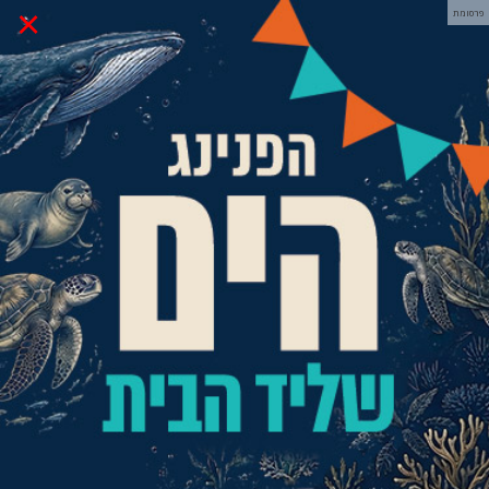
×
פרסומת