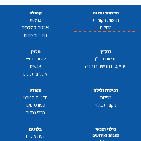
חדשות נתניה
קהילה
חדשות מקומיות
בריאות
מבזקים
פעילות קהילתית
חינוך ומצוינות
נדל"ן
מגזין
חדשות נדל"ן
עיצוב וסטייל
פרויקטים חדשים בנתניה
אנשים
אוכל ומתכונים
רכילות ולילה
ספורט
רכילות
חדשות ספורט
מקומות בילוי
ספורט נוער
מכבי נתניה
בילוי ופנאי
בלוגים
הצגות ואירועים
דעה אישית