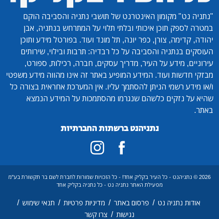
"נתניה נט"
מקומון האינטרנט של תושבי נתניה והסביבה הוקם
במטרה לספק תוכן איכותי ובלתי תלוי על המתרחש בנתניה, אבן
יהודה, קדימה, צורן, כפר יונה, תל מונד ועוד. בפורטל מידע ותוכן
העוסקים בנתניה והסביבה על כל רבדיה: תרבות ובילוי, שירותים
עירוניים, מידע על העיר, מדריך עסקים, חברה, רכילות, ספורט,
מבזקי חדשות ועוד. המידע המופיע באתר זה אינו מהווה מידע משפטי
ו/או מידע רשמי הניתן להסתמך עליו. אין המערכת אחראית בצורה כל
שהיא על נזקים כלשהם שנגרמו מהסתמכות על המידע הנמצא
באתר.
נתניהנט ברשתות החברתיות
2026 © נתניהנט - כל העיר בקליק אחד! - כל הזכויות שמורות לחברת לשם בר תקשורת בע"מ
מפעילת האתר נתניה נט - כל נתניה בקליק אחד
/
/
/
/
אודות נתניה נט
פרסום באתר
מדיניות פרטיות
תנאי שימוש
/
נגישות
צרו קשר