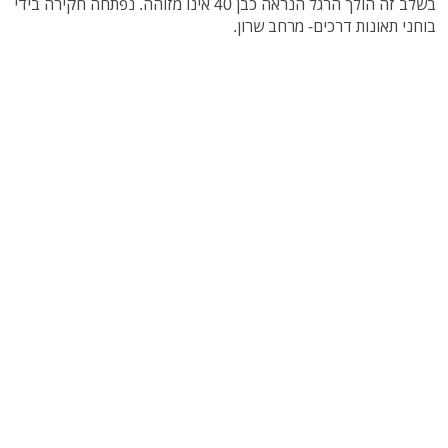
בשלב זה הולך הרגל הנראה כבן 40 אינו מזוהה. נפתחה חקירה בידי
בוחני תאונות דרכים- מרחב שרון.