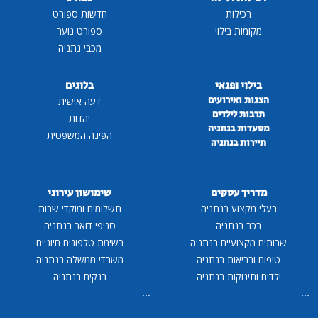
רכילות
חדשות ספורט
מקומות בילוי
ספורט נוער
מכבי נתניה
בילוי ופנאי
בלוגים
הצגות ואירועים
דעה אישית
תרבות לילדים
יהדות
מסעדות בנתניה
הפינה המשפטית
תיירות בנתניה
...
מדריך עסקים
שימושון עירוני
בעלי מקצוע בנתניה
תשלומים ומוקדי שרות
רכב בנתניה
סניפי דואר בנתניה
שרותים מקצועיים בנתניה
רשימת טלפונים חיוניים
טיפוח ובריאות בנתניה
משרדי ממשלה בנתניה
ילדים ותינוקות בנתניה
בנקים בנתניה
...
...