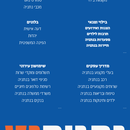
מכבי נתניה
בילוי ופנאי
בלוגים
הצגות ואירועים
דעה אישית
תרבות לילדים
יהדות
מסעדות בנתניה
הפינה המשפטית
תיירות בנתניה
...
מדריך עסקים
שימושון עירוני
בעלי מקצוע בנתניה
תשלומים ומוקדי שרות
רכב בנתניה
סניפי דואר בנתניה
שרותים מקצועיים בנתניה
רשימת טלפונים חיוניים
טיפוח ובריאות בנתניה
משרדי ממשלה בנתניה
ילדים ותינוקות בנתניה
בנקים בנתניה
...
...