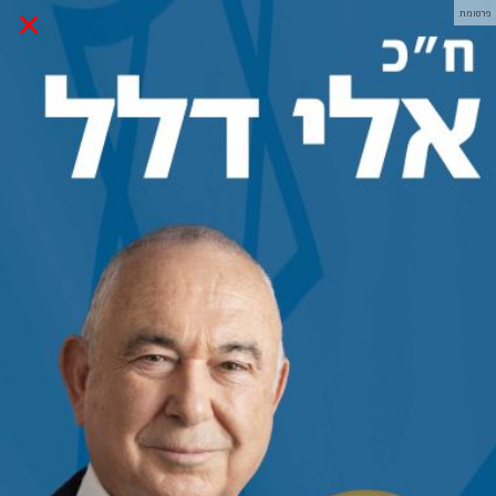
×
פרסומת