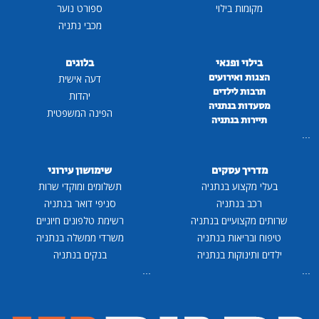
מקומות בילוי
ספורט נוער
מכבי נתניה
בילוי ופנאי
בלוגים
הצגות ואירועים
דעה אישית
תרבות לילדים
יהדות
מסעדות בנתניה
הפינה המשפטית
תיירות בנתניה
...
מדריך עסקים
שימושון עירוני
בעלי מקצוע בנתניה
תשלומים ומוקדי שרות
רכב בנתניה
סניפי דואר בנתניה
שרותים מקצועיים בנתניה
רשימת טלפונים חיוניים
טיפוח ובריאות בנתניה
משרדי ממשלה בנתניה
ילדים ותינוקות בנתניה
בנקים בנתניה
...
...