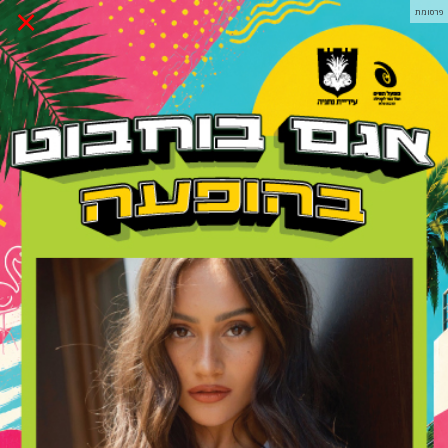
×
פרסומת