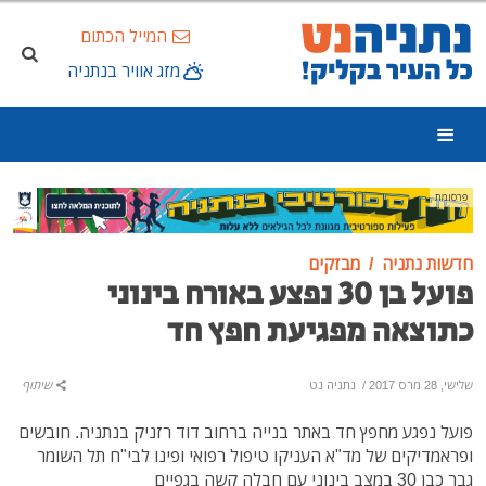
המייל הכתום
מזג אוויר בנתניה
פרסומת
חדשות נתניה
מבזקים
פועל בן 30 נפצע באורח בינוני
כתוצאה מפגיעת חפץ חד
שלישי, 28 מרס 2017
/
נתניה נט
שיתוף
פועל נפגע מחפץ חד באתר בנייה ברחוב דוד רזניק בנתניה. חובשים
ופראמדיקים של מד"א העניקו טיפול רפואי ופינו לבי"ח תל השומר
גבר כבן 30 במצב בינוני עם חבלה קשה בגפיים