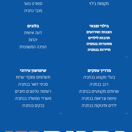
מקומות בילוי
ספורט נוער
מכבי נתניה
בילוי ופנאי
בלוגים
הצגות ואירועים
דעה אישית
תרבות לילדים
יהדות
מסעדות בנתניה
הפינה המשפטית
תיירות בנתניה
...
מדריך עסקים
שימושון עירוני
בעלי מקצוע בנתניה
תשלומים ומוקדי שרות
רכב בנתניה
סניפי דואר בנתניה
שרותים מקצועיים בנתניה
רשימת טלפונים חיוניים
טיפוח ובריאות בנתניה
משרדי ממשלה בנתניה
ילדים ותינוקות בנתניה
בנקים בנתניה
...
...