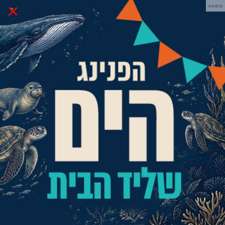
×
פרסומת