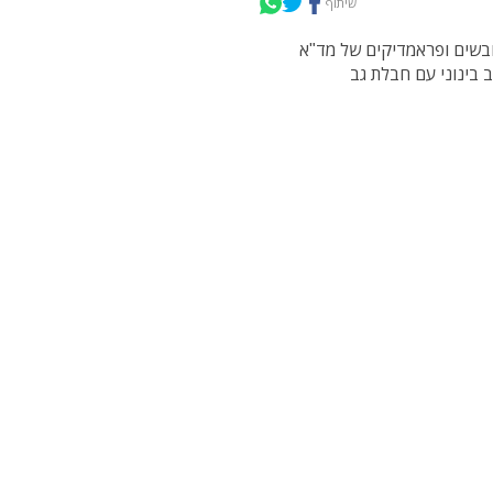
שיתוף
יה בצורן. חובשים ופראמדיקים של מד"א