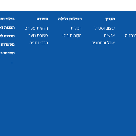
מגזין
רכילות ולילה
ספורט
בילוי ופ
הצגות וא
עיצוב וסטייל
רכילות
חדשות ספורט
נתניה
אנשים
מקומות בילוי
ספורט נוער
תרבות לי
אוכל ומתכונים
מכבי נתניה
מסעדות ב
תיירות ב
...