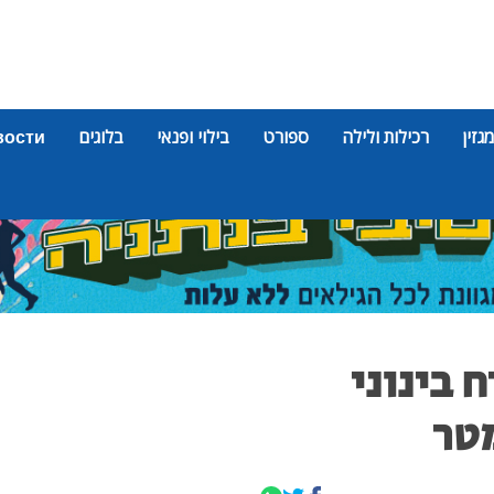
מגזין
רכילות ולילה
ספורט
בילוי ופנאי
בלוגים
вости
באורח בינוני