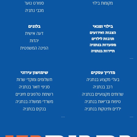
מקומות בילוי
ספורט נוער
מכבי נתניה
בילוי ופנאי
בלוגים
הצגות ואירועים
דעה אישית
תרבות לילדים
יהדות
מסעדות בנתניה
הפינה המשפטית
תיירות בנתניה
...
מדריך עסקים
שימושון עירוני
בעלי מקצוע בנתניה
תשלומים ומוקדי שרות
רכב בנתניה
סניפי דואר בנתניה
שרותים מקצועיים בנתניה
רשימת טלפונים חיוניים
טיפוח ובריאות בנתניה
משרדי ממשלה בנתניה
ילדים ותינוקות בנתניה
בנקים בנתניה
...
...