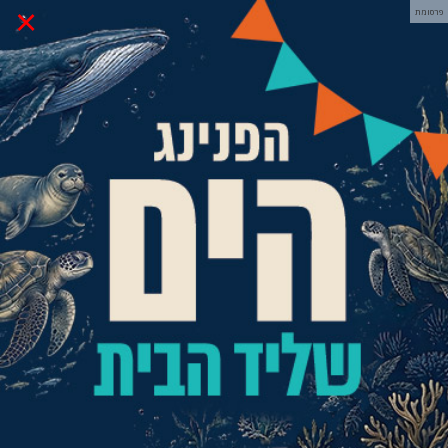
×
פרסומת