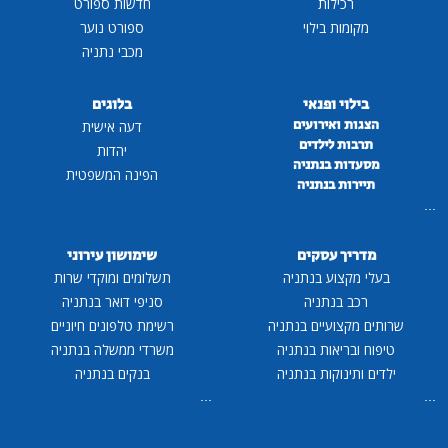
רכילות
חדשות ספורט
מקומות בילוי
ספורט נוער
מכבי נתניה
בילוי ופנאי
בלוגים
הצגות ואירועים
דעה אישית
תרבות לילדים
יהדות
מסעדות בנתניה
הפינה המשפטית
תיירות בנתניה
...
מדריך עסקים
שימושון עירוני
בעלי מקצוע בנתניה
תשלומים ומוקדי שרות
רכב בנתניה
סניפי דואר בנתניה
שרותים מקצועיים בנתניה
רשימת טלפונים חיוניים
טיפוח ובריאות בנתניה
משרדי ממשלה בנתניה
ילדים ותינוקות בנתניה
בנקים בנתניה
...
...