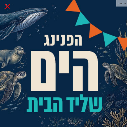
×
פרסומת