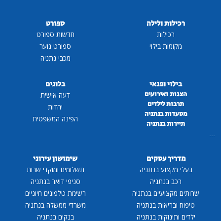
רכילות ולילה
ספורט
רכילות
חדשות ספורט
מקומות בילוי
ספורט נוער
מכבי נתניה
בילוי ופנאי
בלוגים
הצגות ואירועים
דעה אישית
תרבות לילדים
יהדות
מסעדות בנתניה
הפינה המשפטית
תיירות בנתניה
...
מדריך עסקים
שימושון עירוני
בעלי מקצוע בנתניה
תשלומים ומוקדי שרות
רכב בנתניה
סניפי דואר בנתניה
שרותים מקצועיים בנתניה
רשימת טלפונים חיוניים
טיפוח ובריאות בנתניה
משרדי ממשלה בנתניה
ילדים ותינוקות בנתניה
בנקים בנתניה