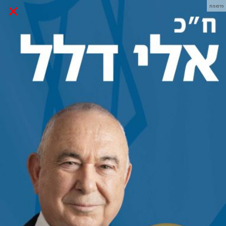
×
פרסומת