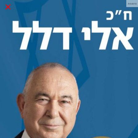
×
פרסומת