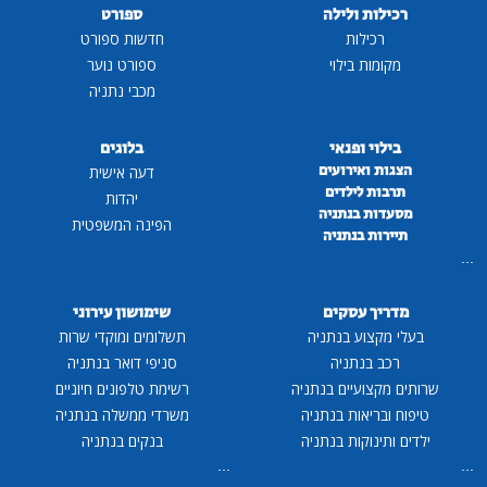
רכילות ולילה
ספורט
רכילות
חדשות ספורט
מקומות בילוי
ספורט נוער
מכבי נתניה
בילוי ופנאי
בלוגים
הצגות ואירועים
דעה אישית
תרבות לילדים
יהדות
מסעדות בנתניה
הפינה המשפטית
תיירות בנתניה
...
מדריך עסקים
שימושון עירוני
בעלי מקצוע בנתניה
תשלומים ומוקדי שרות
רכב בנתניה
סניפי דואר בנתניה
שרותים מקצועיים בנתניה
רשימת טלפונים חיוניים
טיפוח ובריאות בנתניה
משרדי ממשלה בנתניה
ילדים ותינוקות בנתניה
בנקים בנתניה
...
...