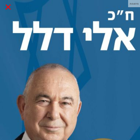
×
פרסומת