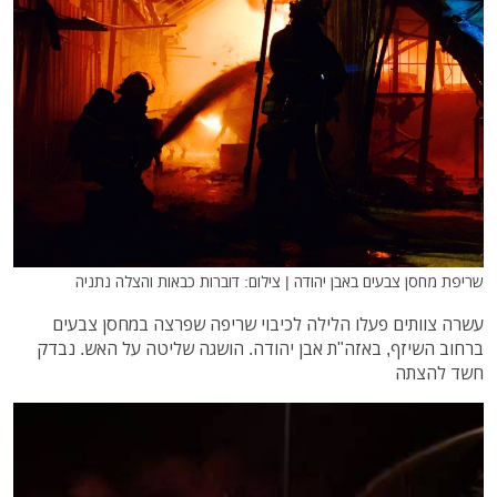
שריפת מחסן צבעים באבן יהודה | צילום: דוברות כבאות והצלה נתניה
עשרה צוותים פעלו הלילה לכיבוי שריפה שפרצה במחסן צבעים
ברחוב השיזף, באזה"ת אבן יהודה. הושגה שליטה על האש. נבדק
חשד להצתה