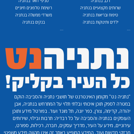
רכב בנתניה
סניפי דואר בנתניה
שרותים מקצועיים בנתניה
רשימת טלפונים חיוניים
טיפוח ובריאות בנתניה
משרדי ממשלה בנתניה
ילדים ותינוקות בנתניה
בנקים בנתניה
...
...
"נתניה נט"
מקומון האינטרנט של תושבי נתניה והסביבה הוקם
במטרה לספק תוכן איכותי ובלתי תלוי על המתרחש בנתניה, אבן
יהודה, קדימה, צורן, כפר יונה, תל מונד ועוד. בפורטל מידע ותוכן
העוסקים בנתניה והסביבה על כל רבדיה: תרבות ובילוי, שירותים
עירוניים, מידע על העיר, מדריך עסקים, חברה, רכילות, ספורט,
מבזקי חדשות ועוד. המידע המופיע באתר זה אינו מהווה מידע משפטי