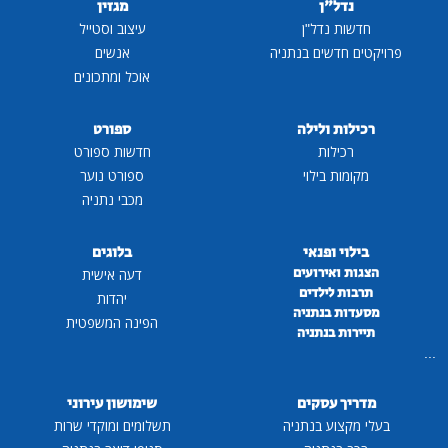
נדל"ן
מגזין
חדשות נדל"ן
עיצוב וסטייל
פרויקטים חדשים בנתניה
אנשים
אוכל ומתכונים
רכילות ולילה
ספורט
רכילות
חדשות ספורט
מקומות בילוי
ספורט נוער
מכבי נתניה
בילוי ופנאי
בלוגים
הצגות ואירועים
דעה אישית
תרבות לילדים
יהדות
מסעדות בנתניה
הפינה המשפטית
תיירות בנתניה
...
מדריך עסקים
שימושון עירוני
בעלי מקצוע בנתניה
תשלומים ומוקדי שרות