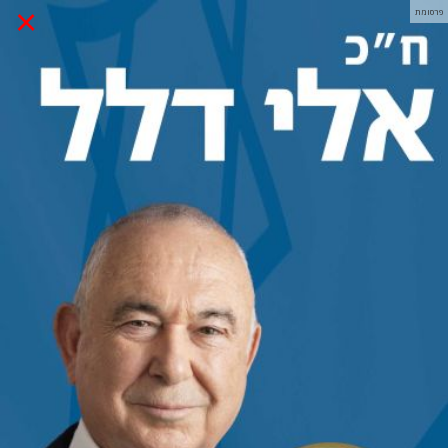
×
פרסומת