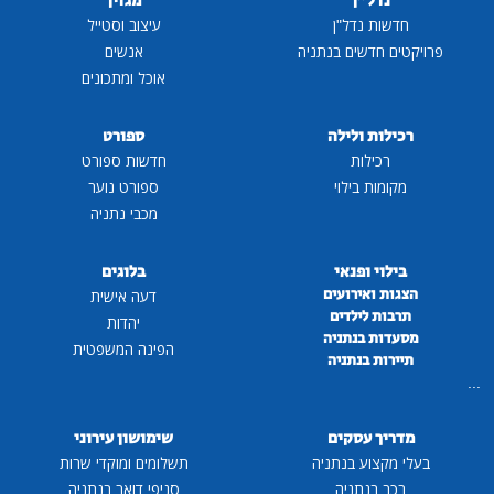
נדל"ן
מגזין
חדשות נדל"ן
עיצוב וסטייל
פרויקטים חדשים בנתניה
אנשים
אוכל ומתכונים
רכילות ולילה
ספורט
רכילות
חדשות ספורט
מקומות בילוי
ספורט נוער
מכבי נתניה
בילוי ופנאי
בלוגים
הצגות ואירועים
דעה אישית
תרבות לילדים
יהדות
מסעדות בנתניה
הפינה המשפטית
תיירות בנתניה
...
מדריך עסקים
שימושון עירוני
בעלי מקצוע בנתניה
תשלומים ומוקדי שרות
רכב בנתניה
סניפי דואר בנתניה