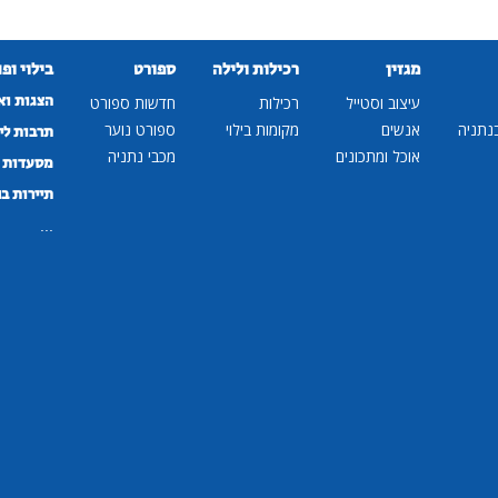
מגזין
רכילות ולילה
ספורט
בילוי ופ
הצגות וא
עיצוב וסטייל
רכילות
חדשות ספורט
נתניה
אנשים
מקומות בילוי
ספורט נוער
תרבות לי
אוכל ומתכונים
מכבי נתניה
מסעדות ב
תיירות ב
...