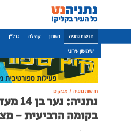
חדשות נתניה
השרון
קהילה
נדל"ן
שימושון עירוני
פרסומת
חדשות נתניה
מבזקים
נתניה: נע
בקומה הרביעית - מצבו