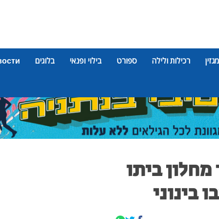
מגזין
רכילות ולילה
ספורט
בילוי ופנאי
בלוגים
вости
ר בן 14 מעד מחלון ביתו
 בינוני