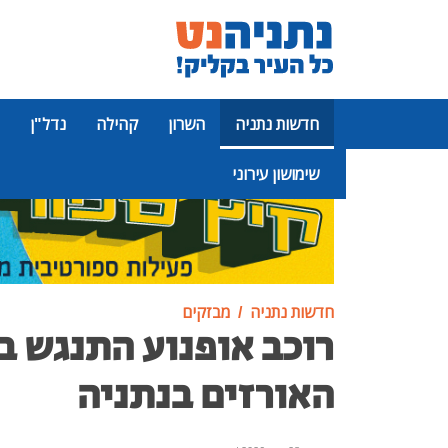
חדשות נתניה
השרון
קהילה
נדל"ן
שימושון עירוני
פרסומת
חדשות נתניה
מבזקים
רוכב אופנוע התנגש ב
האורזים בנתניה