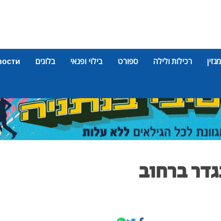
מגזין
רכילות ולילה
ספורט
בילוי ופנאי
בלוגים
вости
גדר ברחוב