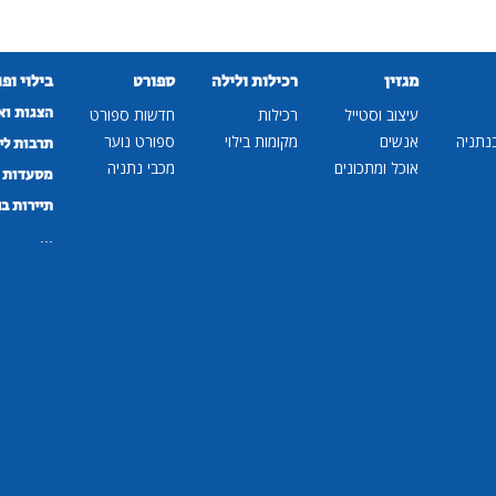
מגזין
רכילות ולילה
ספורט
בילוי ופ
הצגות וא
עיצוב וסטייל
רכילות
חדשות ספורט
נתניה
אנשים
מקומות בילוי
ספורט נוער
תרבות לי
אוכל ומתכונים
מכבי נתניה
מסעדות ב
תיירות ב
...