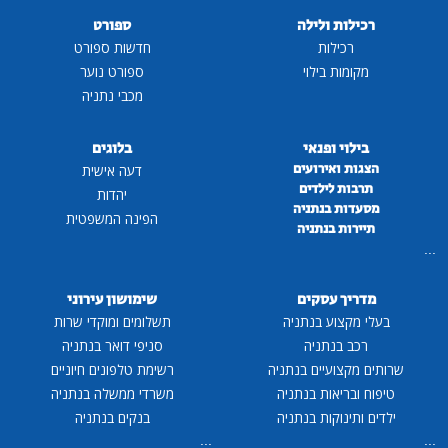
רכילות ולילה
ספורט
רכילות
חדשות ספורט
מקומות בילוי
ספורט נוער
מכבי נתניה
בילוי ופנאי
בלוגים
הצגות ואירועים
דעה אישית
תרבות לילדים
יהדות
מסעדות בנתניה
הפינה המשפטית
תיירות בנתניה
...
מדריך עסקים
שימושון עירוני
בעלי מקצוע בנתניה
תשלומים ומוקדי שרות
רכב בנתניה
סניפי דואר בנתניה
שרותים מקצועיים בנתניה
רשימת טלפונים חיוניים
טיפוח ובריאות בנתניה
משרדי ממשלה בנתניה
ילדים ותינוקות בנתניה
בנקים בנתניה
...
...