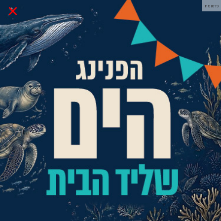
×
פרסומת