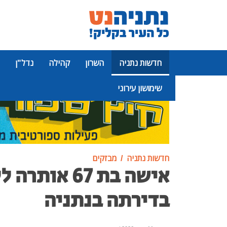
חדשות נתניה
השרון
קהילה
נדל"ן
שימושון עירוני
פרסומת
חדשות נתניה
מבזקים
אישה בת 67 או
בדירתה בנתניה