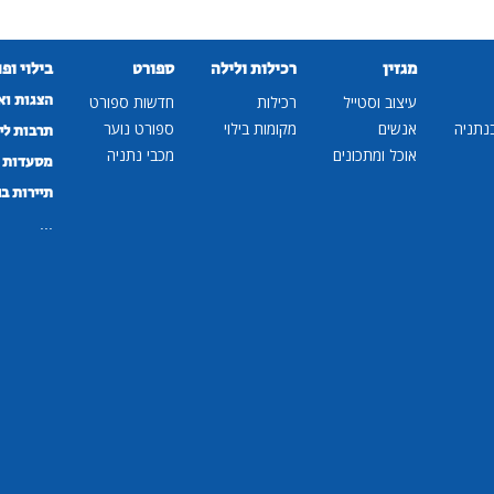
מגזין
רכילות ולילה
ספורט
בילוי ופ
הצגות וא
עיצוב וסטייל
רכילות
חדשות ספורט
נתניה
אנשים
מקומות בילוי
ספורט נוער
תרבות לי
אוכל ומתכונים
מכבי נתניה
מסעדות ב
תיירות ב
...