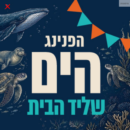
×
פרסומת