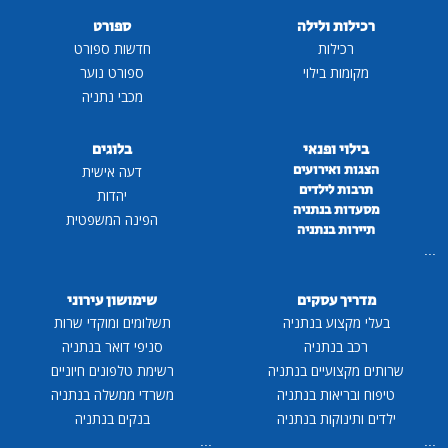
רכילות ולילה
ספורט
רכילות
חדשות ספורט
מקומות בילוי
ספורט נוער
מכבי נתניה
בילוי ופנאי
בלוגים
הצגות ואירועים
דעה אישית
תרבות לילדים
יהדות
מסעדות בנתניה
הפינה המשפטית
תיירות בנתניה
...
מדריך עסקים
שימושון עירוני
בעלי מקצוע בנתניה
תשלומים ומוקדי שרות
רכב בנתניה
סניפי דואר בנתניה
שרותים מקצועיים בנתניה
רשימת טלפונים חיוניים
טיפוח ובריאות בנתניה
משרדי ממשלה בנתניה
ילדים ותינוקות בנתניה
בנקים בנתניה
...
...