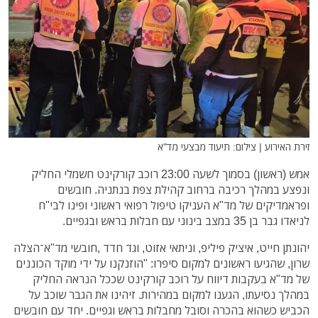
זירת האירוע | צילום: תיעוד מבצעי מד"א
אמש (ראשון) בסמוך לשעה 23:00 רוכב קורקינט חשמלי החליק
ונפצע במהלך רכיבה ברחוב קהילת צפת בנתניה. חובשים
ופראמדיקים של מד"א העניקו טיפול רפואי ראשוני ופינו לבי"ח
לניאדו גבר בן 35 במצב בינוני עם חבלות בראש ובגפיים.
יהונתן חייט, איציק פיליפ, וניתאי אזוט, וגד חדד ,חובשי מד"א־הצלה
שרון, שהגיעו ראשונים למקום סיפרו: "הוזנקנו על ידי מוקד הכוננים
של מד"א בעקבות דיווח על רוכב קורקינט שככל הנראה החליק
במהלך נסיעתו, הגענו למקום במהירות. זיהינו את הגבר שוכב על
הכביש כשהוא בהכרה וסובל מחבלות בראש וגפיים. יחד עם חובשים