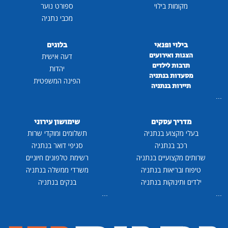
מקומות בילוי
ספורט נוער
מכבי נתניה
בילוי ופנאי
בלוגים
הצגות ואירועים
דעה אישית
תרבות לילדים
יהדות
מסעדות בנתניה
הפינה המשפטית
תיירות בנתניה
...
מדריך עסקים
שימושון עירוני
בעלי מקצוע בנתניה
תשלומים ומוקדי שרות
רכב בנתניה
סניפי דואר בנתניה
שרותים מקצועיים בנתניה
רשימת טלפונים חיוניים
טיפוח ובריאות בנתניה
משרדי ממשלה בנתניה
ילדים ותינוקות בנתניה
בנקים בנתניה
...
...