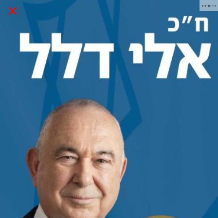
×
פרסומת