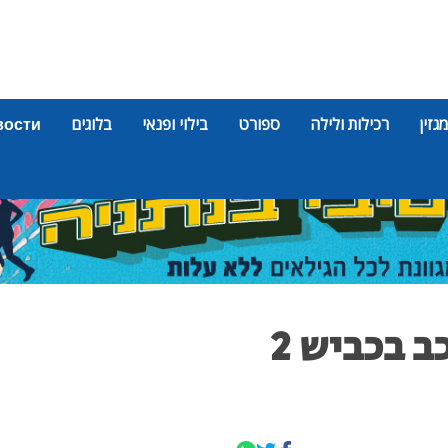
מגזין
רכילות ולילה
ספורט
בילוי ופנאי
בלוגים
вости
רוכב אופנוע נפגע מרכב בכביש 2