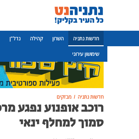
חדשות נתניה
השרון
קהילה
נדל"ן
שימושון עירוני
פרסומת
חדשות נתניה
מבזקים
סמוך למחלף ינאי