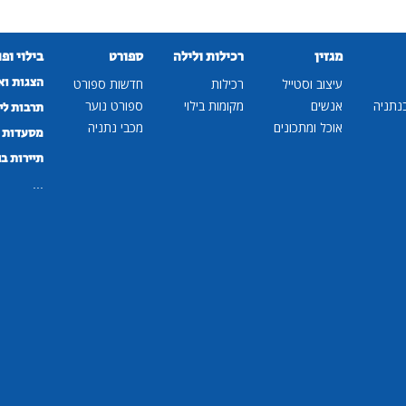
מגזין
רכילות ולילה
ספורט
בילוי ופ
הצגות וא
עיצוב וסטייל
רכילות
חדשות ספורט
נתניה
אנשים
מקומות בילוי
ספורט נוער
תרבות לי
אוכל ומתכונים
מכבי נתניה
מסעדות ב
תיירות ב
...