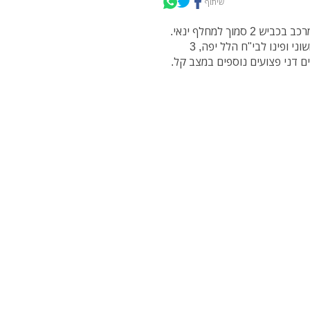
שיתוף
בסמוך לשעה 6:00 בבוקר (ראשון) רוכב אופנוע נפגע מרכב בכביש 2 סמוך למחלף ינאי.
חובשים ופראמדיקים של מד"א העניקו טיפול רפואי ראשוני ופינו לבי"ח הלל יפה, 3