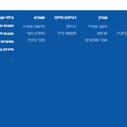
מגזין
רכילות ולילה
ספורט
בילוי ופ
הצגות וא
עיצוב וסטייל
רכילות
חדשות ספורט
נתניה
אנשים
מקומות בילוי
ספורט נוער
תרבות לי
אוכל ומתכונים
מכבי נתניה
מסעדות ב
תיירות ב
...