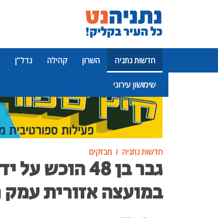
חדשות נתניה
השרון
קהילה
נדל"ן
שימושון עירוני
פרסומת
חדשות נתניה
מבזקים
גבר בן 48 הוכש על
במועצה אזורית עמק 