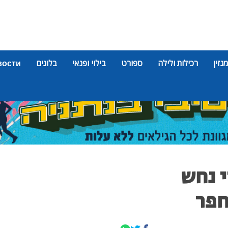
מגזין
רכילות ולילה
ספורט
בילוי ופנאי
בלוגים
вости
 ידי נחש
חפר