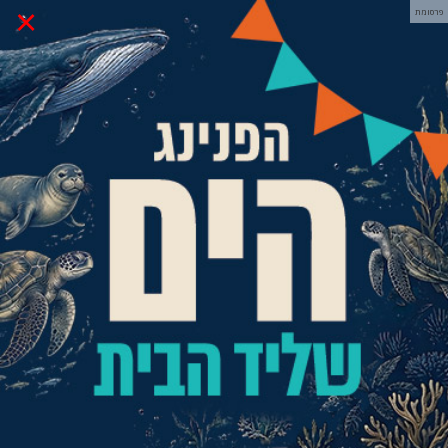
×
פרסומת