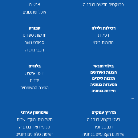
פרויקטים חדשים בנתניה
אנשים
אוכל ומתכונים
רכילות ולילה
ספורט
רכילות
חדשות ספורט
מקומות בילוי
ספורט נוער
מכבי נתניה
בילוי ופנאי
בלוגים
הצגות ואירועים
דעה אישית
תרבות לילדים
יהדות
מסעדות בנתניה
הפינה המשפטית
תיירות בנתניה
...
מדריך עסקים
שימושון עירוני
בעלי מקצוע בנתניה
תשלומים ומוקדי שרות
רכב בנתניה
סניפי דואר בנתניה
שרותים מקצועיים בנתניה
רשימת טלפונים חיוניים