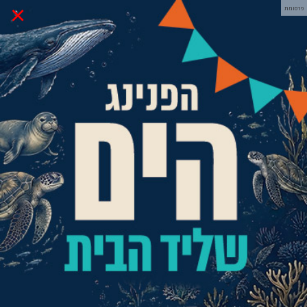
×
פרסומת