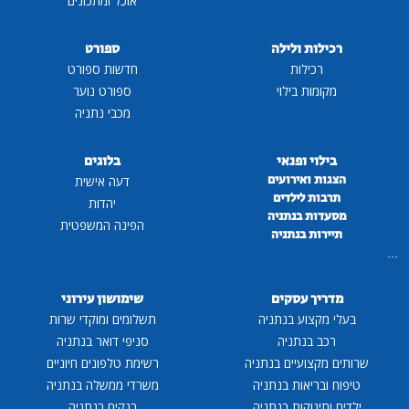
אוכל ומתכונים
רכילות ולילה
ספורט
רכילות
חדשות ספורט
מקומות בילוי
ספורט נוער
מכבי נתניה
בילוי ופנאי
בלוגים
הצגות ואירועים
דעה אישית
תרבות לילדים
יהדות
מסעדות בנתניה
הפינה המשפטית
תיירות בנתניה
...
מדריך עסקים
שימושון עירוני
בעלי מקצוע בנתניה
תשלומים ומוקדי שרות
רכב בנתניה
סניפי דואר בנתניה
שרותים מקצועיים בנתניה
רשימת טלפונים חיוניים
טיפוח ובריאות בנתניה
משרדי ממשלה בנתניה
ילדים ותינוקות בנתניה
בנקים בנתניה