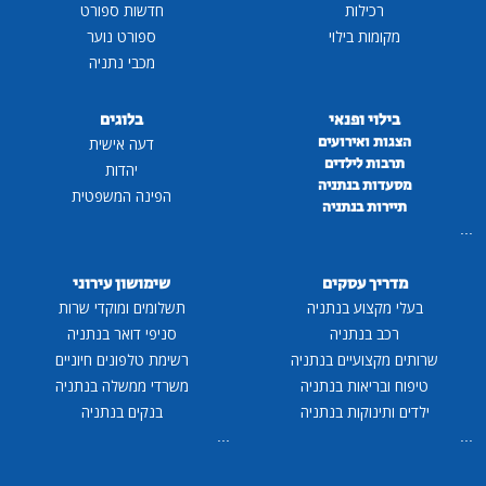
רכילות
חדשות ספורט
מקומות בילוי
ספורט נוער
מכבי נתניה
בילוי ופנאי
בלוגים
הצגות ואירועים
דעה אישית
תרבות לילדים
יהדות
מסעדות בנתניה
הפינה המשפטית
תיירות בנתניה
...
מדריך עסקים
שימושון עירוני
בעלי מקצוע בנתניה
תשלומים ומוקדי שרות
רכב בנתניה
סניפי דואר בנתניה
שרותים מקצועיים בנתניה
רשימת טלפונים חיוניים
טיפוח ובריאות בנתניה
משרדי ממשלה בנתניה
ילדים ותינוקות בנתניה
בנקים בנתניה
...
...