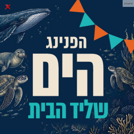
×
פרסומת