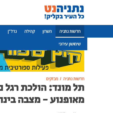
חדשות נתניה
השרון
קהילה
נדל"ן
שימושון עירוני
פרסומת
חדשות נתניה
מבזקים
תל מונד: הולכת רגל נ
מאופנוע - מצבה בינונ