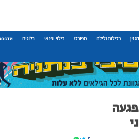
מגזין
רכילות ולילה
ספורט
בילוי ופנאי
בלוגים
вости
פגעה
י