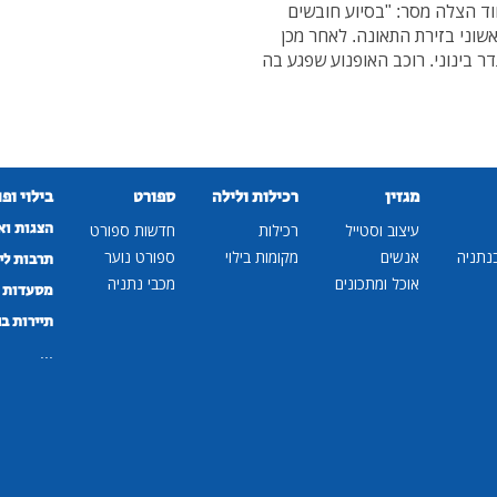
וד הצלה מסר: "בסיוע חובשים
אשוני בזירת התאונה. לאחר מכן
 בינוני. רוכב האופנוע שפגע בה
מגזין
רכילות ולילה
ספורט
בילוי ופ
הצגות וא
עיצוב וסטייל
רכילות
חדשות ספורט
נתניה
אנשים
מקומות בילוי
ספורט נוער
תרבות לי
אוכל ומתכונים
מכבי נתניה
מסעדות ב
תיירות ב
...