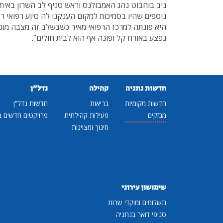
ניב בוחבוט נהג האמבולנס וראש סניף לב השרון באיח
נוספים שהיו בסמיכות למקום הענקנו לה סיוע רפואי ר
היא פונתה למרכז הרפואי מאיר כשבשלב זה מצבה מוגדר
נפצע באורח קל ופונה אף הוא לבית חולים".
חדשות נתניה
קהילה
נדל"ן
חדשות מקומיות
בריאות
חדשות נדל"ן
מבזקים
פעילות קהילתית
פרויקטים חדשים ב
חינוך ומצוינות
שימושון עירוני
תשלומים ומוקדי שרות
סניפי דואר בנתניה