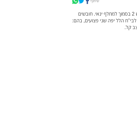
שיתוף
לפנות בוקר (שבת) רכב התנגש במעקה בטיחות בכביש 2 בסמוך למחלף ינאי. חובשים
 לבי"ח הלל יפה שני פצועים, בהם: