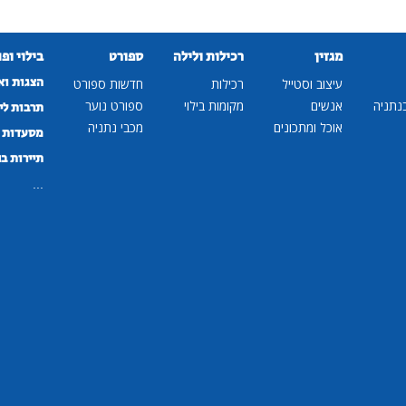
מגזין
רכילות ולילה
ספורט
בילוי ופ
הצגות וא
עיצוב וסטייל
רכילות
חדשות ספורט
נתניה
אנשים
מקומות בילוי
ספורט נוער
תרבות לי
אוכל ומתכונים
מכבי נתניה
מסעדות ב
תיירות ב
...