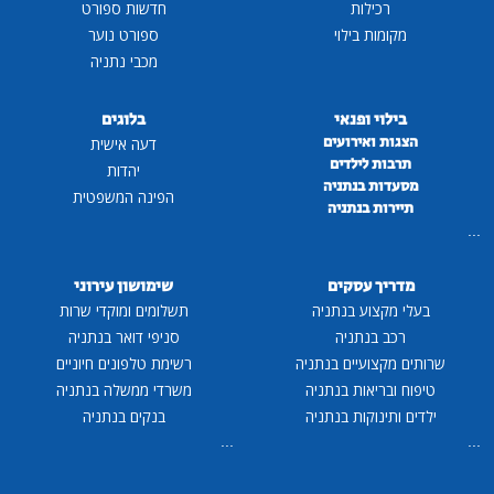
רכילות
חדשות ספורט
מקומות בילוי
ספורט נוער
מכבי נתניה
בילוי ופנאי
בלוגים
הצגות ואירועים
דעה אישית
תרבות לילדים
יהדות
מסעדות בנתניה
הפינה המשפטית
תיירות בנתניה
...
מדריך עסקים
שימושון עירוני
בעלי מקצוע בנתניה
תשלומים ומוקדי שרות
רכב בנתניה
סניפי דואר בנתניה
שרותים מקצועיים בנתניה
רשימת טלפונים חיוניים
טיפוח ובריאות בנתניה
משרדי ממשלה בנתניה
ילדים ותינוקות בנתניה
בנקים בנתניה
...
...