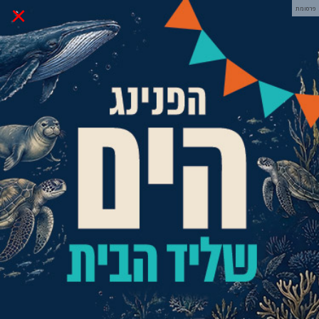
×
פרסומת