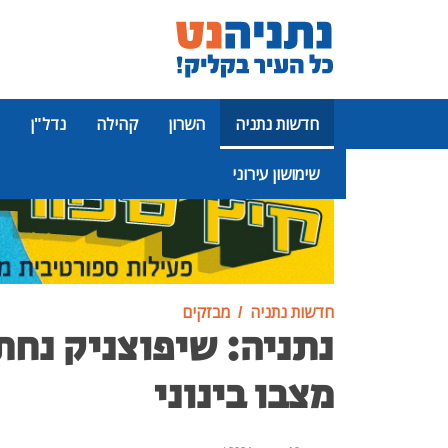
חדשות נתניה
השרון
קהילה
נדל"ן
שימושון עירוני
פרסומת
חדשות נתניה
מבזקים
נתניה: שיפוצניק נחת
מצבו בינוני