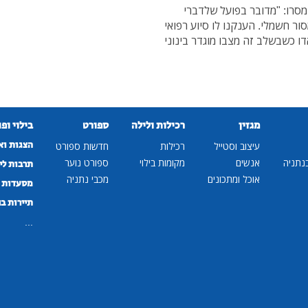
 מסרו: "מדובר בפועל שלדברי
ור חשמלי. הענקנו לו סיוע רפואי
דו כשבשלב זה מצבו מוגדר בינוני
מגזין
רכילות ולילה
ספורט
בילוי ופ
הצגות וא
עיצוב וסטייל
רכילות
חדשות ספורט
נתניה
אנשים
מקומות בילוי
ספורט נוער
תרבות לי
אוכל ומתכונים
מכבי נתניה
מסעדות ב
תיירות ב
...