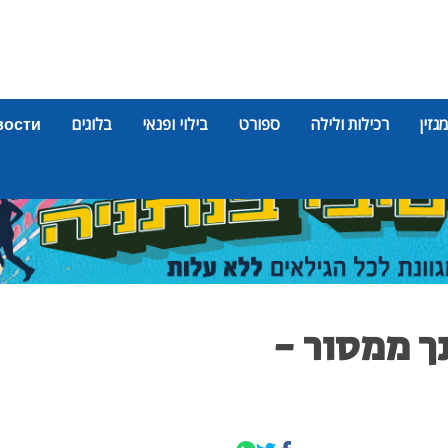
מגזין
רכילות ולילה
ספורט
בילוי ופנאי
בלוגים
вости
ך ממסור -