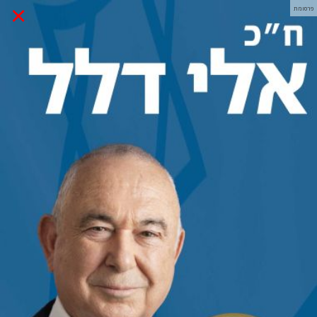
×
פרסומת