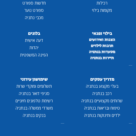
רכילות
חדשות ספורט
מקומות בילוי
ספורט נוער
מכבי נתניה
בילוי ופנאי
בלוגים
הצגות ואירועים
דעה אישית
תרבות לילדים
יהדות
מסעדות בנתניה
הפינה המשפטית
תיירות בנתניה
...
מדריך עסקים
שימושון עירוני
בעלי מקצוע בנתניה
תשלומים ומוקדי שרות
רכב בנתניה
סניפי דואר בנתניה
שרותים מקצועיים בנתניה
רשימת טלפונים חיוניים
טיפוח ובריאות בנתניה
משרדי ממשלה בנתניה
ילדים ותינוקות בנתניה
בנקים בנתניה
...
...