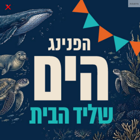
×
פרסומת