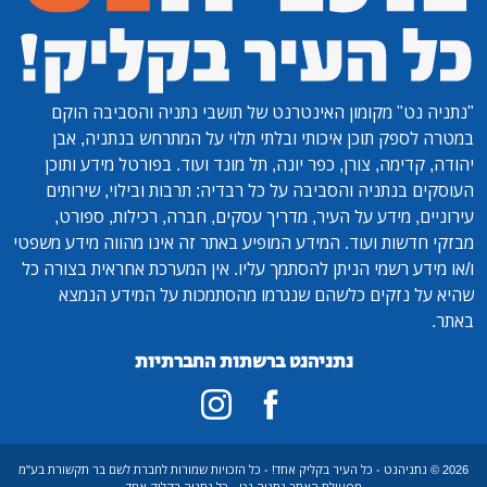
"נתניה נט"
מקומון האינטרנט של תושבי נתניה והסביבה הוקם
במטרה לספק תוכן איכותי ובלתי תלוי על המתרחש בנתניה, אבן
יהודה, קדימה, צורן, כפר יונה, תל מונד ועוד. בפורטל מידע ותוכן
העוסקים בנתניה והסביבה על כל רבדיה: תרבות ובילוי, שירותים
עירוניים, מידע על העיר, מדריך עסקים, חברה, רכילות, ספורט,
מבזקי חדשות ועוד. המידע המופיע באתר זה אינו מהווה מידע משפטי
ו/או מידע רשמי הניתן להסתמך עליו. אין המערכת אחראית בצורה כל
שהיא על נזקים כלשהם שנגרמו מהסתמכות על המידע הנמצא
באתר.
נתניהנט ברשתות החברתיות
2026 © נתניהנט - כל העיר בקליק אחד! - כל הזכויות שמורות לחברת לשם בר תקשורת בע"מ
מפעילת האתר נתניה נט - כל נתניה בקליק אחד