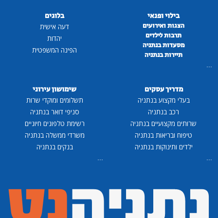
בילוי ופנאי
בלוגים
הצגות ואירועים
דעה אישית
תרבות לילדים
יהדות
מסעדות בנתניה
הפינה המשפטית
תיירות בנתניה
...
מדריך עסקים
שימושון עירוני
בעלי מקצוע בנתניה
תשלומים ומוקדי שרות
רכב בנתניה
סניפי דואר בנתניה
שרותים מקצועיים בנתניה
רשימת טלפונים חיוניים
טיפוח ובריאות בנתניה
משרדי ממשלה בנתניה
ילדים ותינוקות בנתניה
בנקים בנתניה
...
...